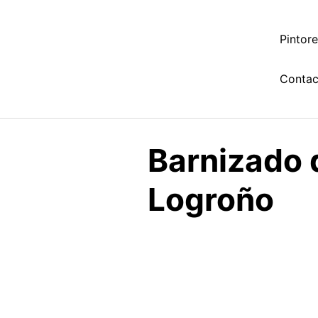
Saltar
al
Pintor
contenido
Contac
Barnizado 
Logroño