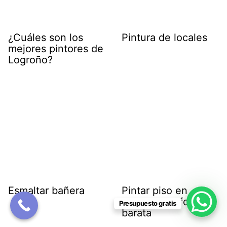
¿Cuáles son los
Pintura de locales
mejores pintores de
Logroño?
Esmaltar bañera
Pintar piso en
Logroño de forma
Presupuesto gratis
barata